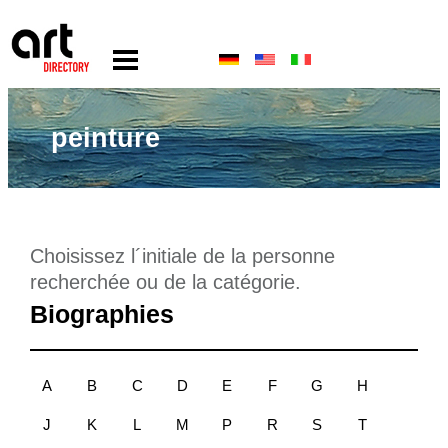
peinture
Choisissez l´initiale de la personne
recherchée ou de la catégorie.
Biographies
A
B
C
D
E
F
G
H
J
K
L
M
P
R
S
T