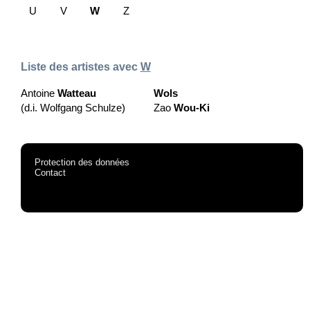
U
V
W
Z
Liste des artistes avec
W
Antoine
Watteau
Wols
(d.i. Wolfgang Schulze)
Zao
Wou-Ki
Protection des données
Contact