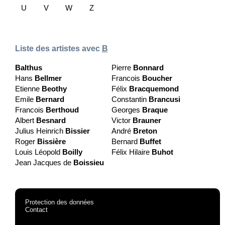
U
V
W
Z
Liste des artistes avec
B
Balthus
Pierre
Bonnard
Hans
Bellmer
Francois
Boucher
Etienne
Beothy
Félix
Bracquemond
Emile
Bernard
Constantin
Brancusi
Francois
Berthoud
Georges
Braque
Albert
Besnard
Victor
Brauner
Julius Heinrich
Bissier
André
Breton
Roger
Bissière
Bernard
Buffet
Louis Léopold
Boilly
Félix Hilaire
Buhot
Jean Jacques de
Boissieu
Protection des données
Contact