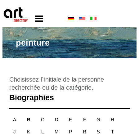
peinture
Choisissez l´initiale de la personne
recherchée ou de la catégorie.
Biographies
A
B
C
D
E
F
G
H
J
K
L
M
P
R
S
T