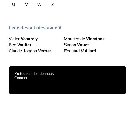
U
V
W
Z
Liste des artistes avec
V
Victor
Vasarely
Maurice de
Vlaminck
Ben
Vautier
Simon
Vouet
Claude Joseph
Vernet
Edouard
Vuillard
Protection des données
Contact