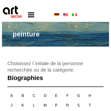
peinture
Choisissez l´initiale de la personne
recherchée ou de la catégorie.
Biographies
A
B
C
D
E
F
G
H
J
K
L
M
P
R
S
T