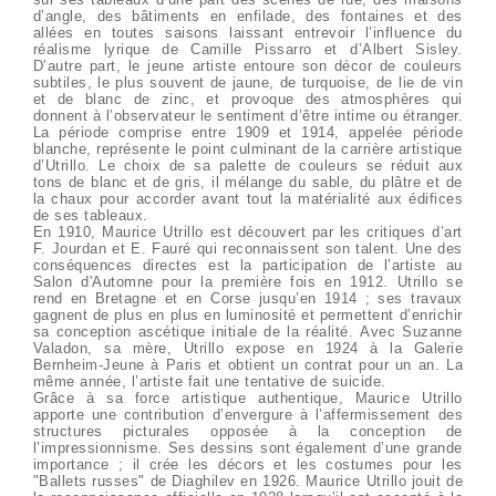
d’angle, des bâtiments en enfilade, des fontaines et des
allées en toutes saisons laissant entrevoir l’influence du
réalisme lyrique de Camille Pissarro et d’Albert Sisley.
D’autre part, le jeune artiste entoure son décor de couleurs
subtiles, le plus souvent de jaune, de turquoise, de lie de vin
et de blanc de zinc, et provoque des atmosphères qui
donnent à l’observateur le sentiment d’être intime ou étranger.
La période comprise entre 1909 et 1914, appelée période
blanche, représente le point culminant de la carrière artistique
d’Utrillo. Le choix de sa palette de couleurs se réduit aux
tons de blanc et de gris, il mélange du sable, du plâtre et de
la chaux pour accorder avant tout la matérialité aux édifices
de ses tableaux.
En 1910, Maurice Utrillo est découvert par les critiques d’art
F. Jourdan et E. Fauré qui reconnaissent son talent. Une des
conséquences directes est la participation de l’artiste au
Salon d'Automne pour la première fois en 1912. Utrillo se
rend en Bretagne et en Corse jusqu’en 1914 ; ses travaux
gagnent de plus en plus en luminosité et permettent d’enrichir
sa conception ascétique initiale de la réalité. Avec Suzanne
Valadon, sa mère, Utrillo expose en 1924 à la Galerie
Bernheim-Jeune à Paris et obtient un contrat pour un an. La
même année, l’artiste fait une tentative de suicide.
Grâce à sa force artistique authentique, Maurice Utrillo
apporte une contribution d’envergure à l’affermissement des
structures picturales opposée à la conception de
l’impressionnisme. Ses dessins sont également d’une grande
importance ; il crée les décors et les costumes pour les
"Ballets russes" de Diaghilev en 1926. Maurice Utrillo jouit de