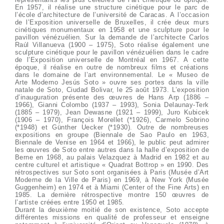
En 1957, il réalise une structure cinétique pour le parc de
l’école d’architecture de l’université de Caracas. A l’occasion
de l’Exposition universelle de Bruxelles, il crée deux murs
cinétiques monumentaux en 1958 et une sculpture pour le
pavillon vénézuélien. Sur la demande de l’architecte Carlos
Raúl Villanueva (1900 – 1975), Soto réalise également une
sculpture cinétique pour le pavillon vénézuélien dans le cadre
de l’Exposition universelle de Montréal en 1967. A cette
époque, il réalise en outre de nombreux films et créations
dans le domaine de l’art environnemental. Le « Museo de
Arte Moderno Jesús Soto » ouvre ses portes dans la ville
natale de Soto, Ciudad Bolivar, le 25 août 1973. L’exposition
d’inauguration présente des œuvres de Hans Arp (1886 –
1966), Gianni Colombo (1937 – 1993), Sonia Delaunay-Terk
(1885 – 1979), Jean Dewasne (1921 – 1999), Juro Kubicek
(1906 – 1970), François Morellet (*1926), Carmelo Sobrino
(*1948) et Günther Uecker (*1930). Outre de nombreuses
expositions en groupe (Biennale de Sao Paulo en 1963,
Biennale de Venise en 1964 et 1966), le public peut admirer
les œuvres de Soto entre autres dans la halle d’exposition de
Berne en 1968, au palais Velazquez à Madrid en 1982 et au
centre culturel et artistique « Quadrat Bottrop » en 1990. Des
rétrospectives sur Soto sont organisées à Paris (Musée d’Art
Moderne de la Ville de Paris) en 1969, à New York (Musée
Guggenheim) en 1974 et à Miami (Center of the Fine Arts) en
1985. La dernière rétrospective montre 150 œuvres de
l’artiste créées entre 1950 et 1985.
Durant la deuxième moitié de son existence, Soto accepte
différentes missions en qualité de professeur et enseigne