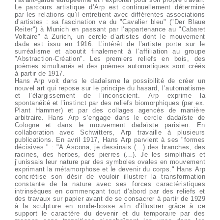
Le parcours artistique d’Arp est continuellement déterminé
par les relations qu’il entretient avec différentes associations
d’artistes : sa fascination va du "Cavalier bleu" ("Der Blaue
Reiter") à Munich en passant par l’appartenance au "Cabaret
Voltaire" à Zurich, un cercle d’artistes dont le mouvement
dada est issu en 1916. L’intérêt de l’artiste porte sur le
surréalisme et aboutit finalement à l’affiliation au groupe
"Abstraction-Création". Les premiers reliefs en bois, des
poèmes simultanés et des poèmes automatiques sont créés
à partir de 1917.
Hans Arp voit dans le dadaïsme la possibilité de créer un
nouvel art qui repose sur le principe du hasard, l’automatisme
et l’élargissement de l’inconscient. Arp exprime la
spontanéité et l’instinct par des reliefs biomorphiques (par ex.
Plant Hammer) et par des collages agencés de manière
arbitraire. Hans Arp s’engage dans le cercle dadaïste de
Cologne et dans le mouvement dadaïste parisien. En
collaboration avec Schwitters, Arp travaille à plusieurs
publications. En avril 1917, Hans Arp parvient à ses "formes
décisives " : "A Ascona, je dessinais (...) des branches, des
racines, des herbes, des pierres (...). Je les simplifiais et
j’unissais leur nature par des symboles ovales en mouvement
exprimant la métamorphose et le devenir du corps." Hans Arp
concrétise son désir de vouloir illustrer la transformation
constante de la nature avec ses forces caractéristiques
intrinsèques en commençant tout d’abord par des reliefs et
des travaux sur papier avant de se consacrer à partir de 1929
à la sculpture en ronde-bosse afin d’illustrer grâce à ce
support le caractère du devenir et du temporaire par des