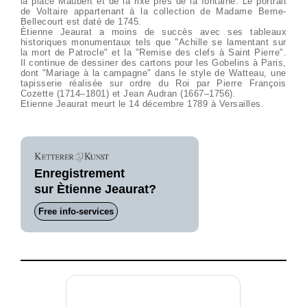
la place Maubert et de la rixe près de la fontaine. Le portrait
de Voltaire appartenant à la collection de Madame Berne-
Bellecourt est daté de 1745.
Ètienne Jeaurat a moins de succès avec ses tableaux
historiques monumentaux tels que "Achille se lamentant sur
la mort de Patrocle" et la "Remise des clefs à Saint Pierre".
Il continue de dessiner des cartons pour les Gobelins à Paris,
dont "Mariage à la campagne" dans le style de Watteau, une
tapisserie réalisée sur ordre du Roi par Pierre François
Cozette (1714–1801) et Jean Audran (1667–1756).
Etienne Jeaurat meurt le 14 décembre 1789 à Versailles.
Enregistrement
sur Ètienne Jeaurat?
Free info-services