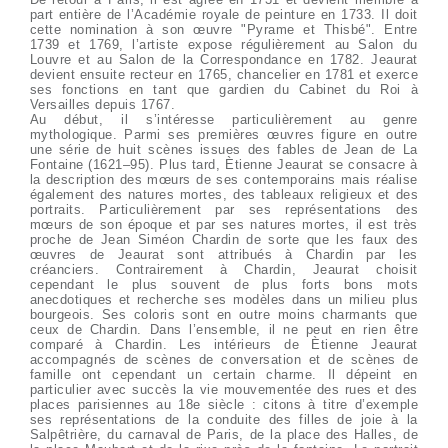
part entière de l’Académie royale de peinture en 1733. Il doit
cette nomination à son œuvre "Pyrame et Thisbé". Entre
1739 et 1769, l’artiste expose régulièrement au Salon du
Louvre et au Salon de la Correspondance en 1782. Jeaurat
devient ensuite recteur en 1765, chancelier en 1781 et exerce
ses fonctions en tant que gardien du Cabinet du Roi à
Versailles depuis 1767.
Au début, il s’intéresse particulièrement au genre
mythologique. Parmi ses premières œuvres figure en outre
une série de huit scènes issues des fables de Jean de La
Fontaine (1621–95). Plus tard, Ètienne Jeaurat se consacre à
la description des mœurs de ses contemporains mais réalise
également des natures mortes, des tableaux religieux et des
portraits. Particulièrement par ses représentations des
mœurs de son époque et par ses natures mortes, il est très
proche de Jean Siméon Chardin de sorte que les faux des
œuvres de Jeaurat sont attribués à Chardin par les
créanciers. Contrairement à Chardin, Jeaurat choisit
cependant le plus souvent de plus forts bons mots
anecdotiques et recherche ses modèles dans un milieu plus
bourgeois. Ses coloris sont en outre moins charmants que
ceux de Chardin. Dans l’ensemble, il ne peut en rien être
comparé à Chardin. Les intérieurs de Ètienne Jeaurat
accompagnés de scènes de conversation et de scènes de
famille ont cependant un certain charme. Il dépeint en
particulier avec succès la vie mouvementée des rues et des
places parisiennes au 18e siècle : citons à titre d’exemple
ses représentations de la conduite des filles de joie à la
Salpêtrière, du carnaval de Paris, de la place des Halles, de